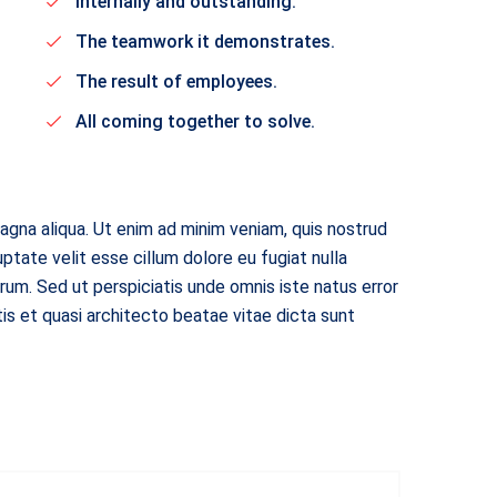
Internally and outstanding.
The teamwork it demonstrates.
The result of employees.
All coming together to solve.
agna aliqua. Ut enim ad minim veniam, quis nostrud
uptate velit esse cillum dolore eu fugiat nulla
orum. Sed ut perspiciatis unde omnis iste natus error
is et quasi architecto beatae vitae dicta sunt