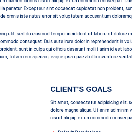
on ullamco laboris nisi ut aliquip ex ea commodo consequat. Duis 
lla pariatur. Excepteur sint occaecat cupidatat non proident, sunt
unde omnis iste natus error sit voluptatem accusantium doloremq
ing elit, sed do eiusmod tempor incididunt ut labore et dolore m
 commodo consequat. Duis aute irure dolor in reprehenderit in vol
roident, sunt in culpa qui officia deserunt mollit anim id est lab
m, totam rem aperiam, eaque ipsa quae ab illo inventore veritat
CLIENT’S GOALS
Sit amet, consectetur adipisicing elit, 
dolore magna aliqua. Ut enim ad minim v
nisi ut aliquip ex ea commodo consequa