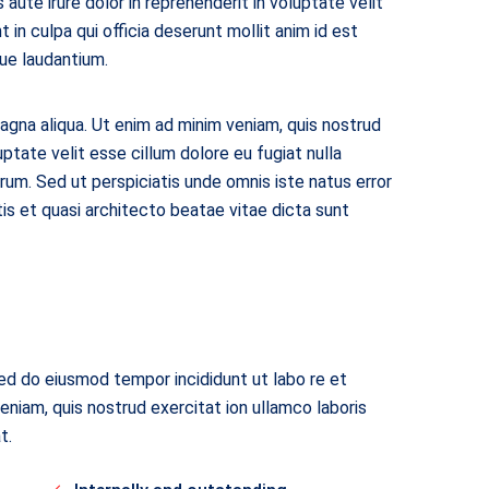
aute irure dolor in reprehenderit in voluptate velit
 in culpa qui officia deserunt mollit anim id est
ue laudantium.
agna aliqua. Ut enim ad minim veniam, quis nostrud
uptate velit esse cillum dolore eu fugiat nulla
orum. Sed ut perspiciatis unde omnis iste natus error
is et quasi architecto beatae vitae dicta sunt
sed do eiusmod tempor incididunt ut labo re et
eniam, quis nostrud exercitat ion ullamco laboris
t.