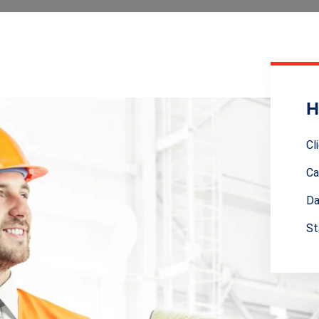
H
Cl
Ca
Da
St