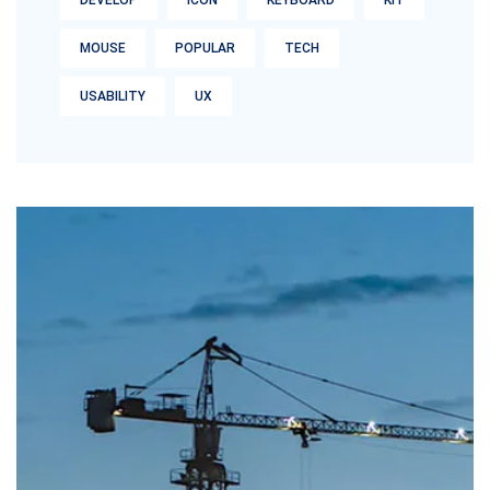
DEVELOP
ICON
KEYBOARD
KIT
MOUSE
POPULAR
TECH
USABILITY
UX